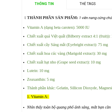
THÔNG TIN
THẺ TAGS
THÀNH PHẦN SẢN PHẨM:
1 viên nang cứng chứ
Vitamin A (dạng beta caroten): 5000 IU
Chiết xuất quả Việt quất (Bilberry extract 4:1 (fruit))
Chiết xuất cây Sáng mắt (Eyebright extract): 75 mg
Chiết xuất hoa cúc vàng (Marigold extract): 30 mg
Chiết xuất hạt nho (Grape seed extract): 10 mg
Lutein: 10 mg
Zeaxanthin: 5 mg
Thành phần khác: Gelatin, Sillicon Dioxyde, Magnes
1. Vitamin A:
Nhìn thấy toàn bộ quang phổ ánh sáng, mắt bạn cần t