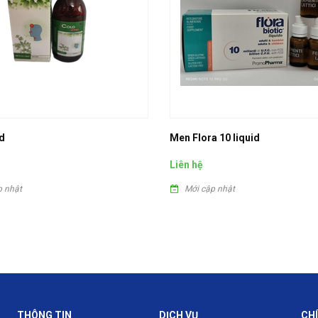
d
Men Flora 10 liquid
Liên hệ
p nhật
Mới cập nhật
THÔNG TIN
DỊCH VỤ
CH