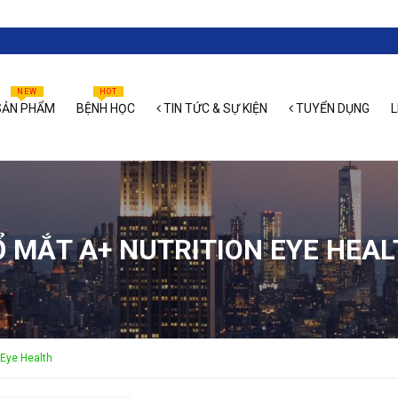
NEW
HOT
ẢN PHẨM
BỆNH HỌC
TIN TỨC & SỰ KIỆN
TUYỂN DỤNG
L
 MẮT A+ NUTRITION EYE HEA
 Eye Health