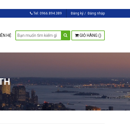
Tel:
0966.894.389
Đăng ký
/
Đăng nhập
IÊN HỆ
GIỎ HÀNG (
)
LTH