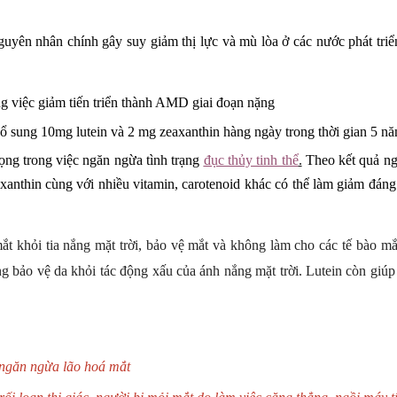
yên nhân chính gây suy giảm thị lực và mù lòa ở các nước phát triển. 
ng việc giảm tiến triển thành AMD giai đoạn nặng
ổ sung 10mg lutein và 2 mg zeaxanthin hàng ngày trong thời gian 5 nă
ọng trong việc ngăn ngừa tình trạng
đục thủy tinh thể
.
Theo kết quả ng
axanthin cùng với nhiều vitamin, carotenoid khác có thể làm giảm đáng
t khỏi tia nắng mặt trời, bảo vệ mắt và không làm cho các tế bào mắ
g bảo vệ da khỏi tác động xấu của ánh nắng mặt trời. Lutein còn gi
ngăn ngừa lão hoá mắt