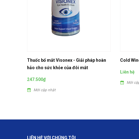
Thuốc bổ mắt Visonex - Giải pháp hoàn
Cold Win
hảo cho sức khỏe của đôi mắt
Liên hệ
247.500₫
Mới cậ
Mới cập nhật
LIÊN HỆ VỚI CHÚNG TÔI