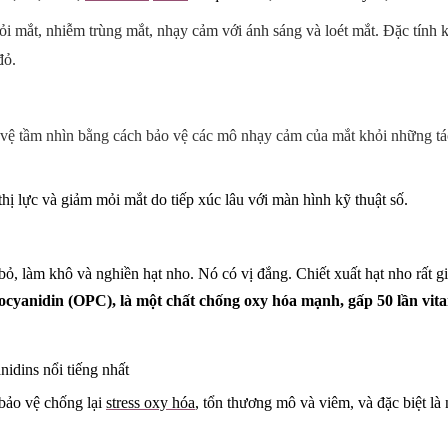
mỏi mắt, nhiễm trùng mắt, nhạy cảm với ánh sáng và loét mắt. Đặc tính 
đỏ.
vệ tầm nhìn bằng cách bảo vệ các mô nhạy cảm của mắt khỏi những tác 
thị lực và giảm mỏi mắt do tiếp xúc lâu với màn hình kỹ thuật số.
 bỏ, làm khô và nghiền hạt nho. Nó có vị đắng. Chiết xuất hạt nho rất g
ocyanidin (OPC), là một chất chống oxy hóa mạnh, gấp 50 lần vita
idins nổi tiếng nhất
 bảo vệ chống lại
stress oxy hóa
, tổn thương mô và viêm
, và đặc biệt là