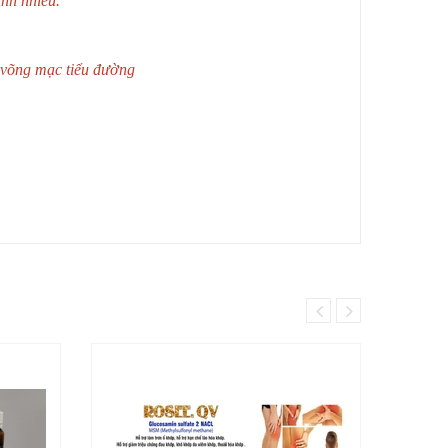
ính nhiều.
nh võng mạc tiểu đường