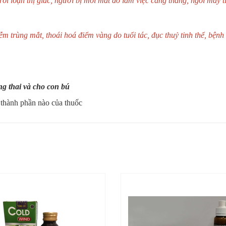
i loạn thị giác, người bị mỏi mắt do làm việc căng thẳng, ngồi máy t
ễm trùng mắt
, thoái hoá điểm vàng do tuổi tác, đục thuỷ tinh thể, bệ
g thai và cho con bú
thành phần nào của thuốc