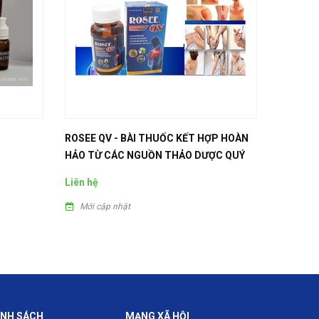
ROSEE QV - BÀI THUỐC KẾT HỢP HOÀN
Danbumi
HẢO TỪ CÁC NGUỒN THẢO DƯỢC QUÝ
23.650₫
Liên hệ
Mới cậ
Mới cập nhật
ÍNH SÁCH
MẠNG XÃ HỘI