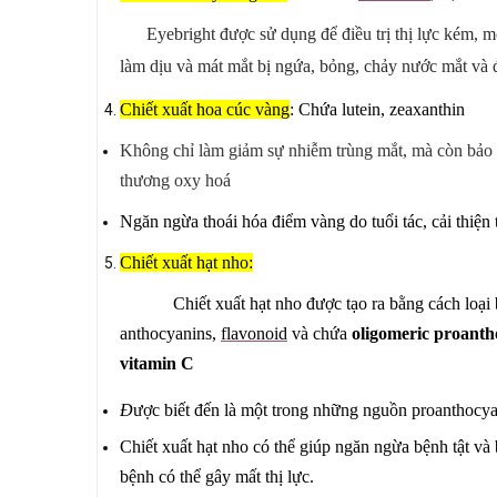
Eyebright được sử dụng để điều trị thị lực kém, 
làm dịu và mát mắt bị ngứa, bỏng, chảy nước mắt và 
Chiết xuất hoa cúc vàng
:
Chứa lutein, zeaxanthin
K
hông chỉ làm giảm sự nhiễm trùng mắt, mà còn bảo 
thương oxy hoá
Ngăn ngừa thoái hóa điểm vàng do tuổi tác, cải thiện 
Chiết xuất hạt nho:
Chiết xuất hạt nho được tạo ra bằng cách loại
anthocyanins,
flavonoid
và
chứa
oligomeric proanth
vitamin C
Đ
ược biết đến là một trong những nguồn proanthocyan
C
hiết xuất hạt nho có thể giúp ngăn ngừa bệnh tật và
bệnh có thể gây mất thị lực.