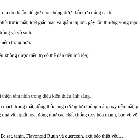
o ra đủ độ ẩm để giữ cho chúng được bôi trơn đúng cách.
phía trước mắt, loét giác mạc và giảm thị lực, gây tổn thương võng mạc
trùng và vô sinh.
ghiêm trọng hơn:
u không được điều trị có thể dẫn đến mù lòa)
 thiện tầm nhìn trong điều kiện thiếu ánh sáng.
ch trong mắt, đồng thời tăng cường lưu thông máu, oxy đến mắt, giú
g quả việt quất hoạt động như các chất chống oxy hóa mạnh, bảo vệ võn
 B; sắt
,
tanin,
Flavonoid
Rutin
và quercetin, axit béo thiết yếu
,…