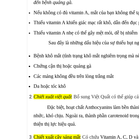
đến bệnh quáng gà.
Nếu không có đủ vitamin A, mắt của bạn không thể tạ
Thiếu vitamin A khiến giác mạc rất khô, dẫn đến đục 
Thiếu vitamin A nhẹ có thể gây mệt mỏi, dễ bị nhiễm 
Sau đây là những dấu hiệu của sự thiếu hụt n
Bệnh khô mắt (tình trạng khô mắt nghiêm trọng mà nế
Chứng cận thị hoặc quáng gà
Các mảng không đều trên lòng trắng mắt
Da hoặc tóc khô
C
hiết xuất việt quất
Bổ sung Việt Quất có thể giúp cải
:
Đặc biệt, hoạt chất Anthocyanins làm bền thành mạ
nhức, khó chịu.
Ngoài ra, thành phần carotenoid tron
thiện thị lực hiệu quả.
Chiết xuất cây sáng mắt
Có
chứa
Vitamin A
, C, D và
: