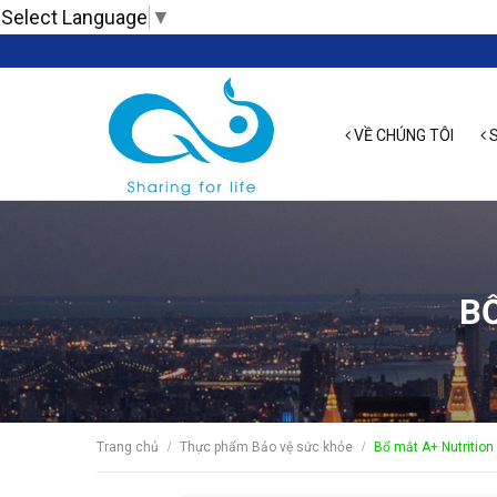
Select Language
▼
VỀ CHÚNG TÔI
S
BỔ
Trang chủ
Thực phẩm Bảo vệ sức khỏe
Bổ mắt A+ Nutrition
/
/