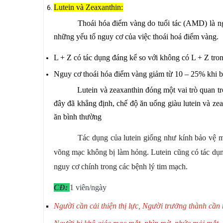
Lutein và Zeaxanthin:
Thoái hóa điểm vàng do tuổi tác (AMD) là ngu
những yếu tố nguy cơ của việc thoái hoá điểm vàng.
L + Z có tác dụng đáng kể so với không có L + Z tro
Nguy cơ thoái hóa điểm vàng giảm từ 10 – 25% khi b
Lutein và zeaxanthin đóng một vai trò quan tr
đây đã khẳng định, chế độ ăn uống giàu lutein và ze
ăn bình thường
Tác dụng của lutein giống như kính bảo vệ mắ
võng mạc không bị làm hỏng. Lutein cũng có tác dụn
nguy cơ chính trong các bệnh lý tim mạch.
CĐ:
1 viên/ngày
Người cần cải thiện thị lực,
Người trưởng thành cần 