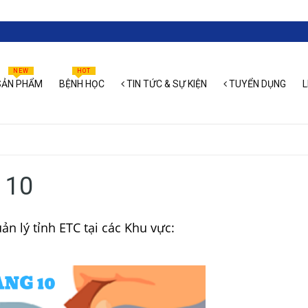
NEW
HOT
ẢN PHẨM
BỆNH HỌC
TIN TỨC & SỰ KIỆN
TUYỂN DỤNG
L
 10
 lý tỉnh ETC tại các Khu vực: