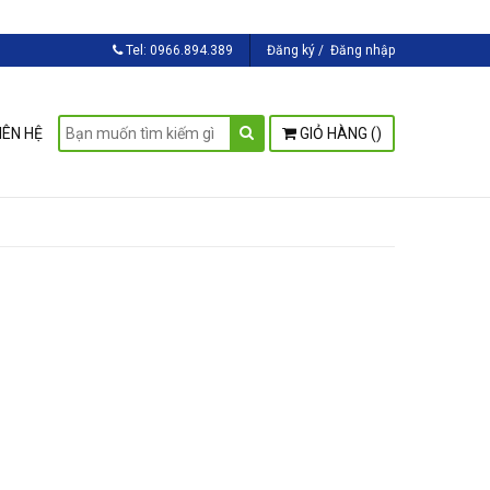
Tel:
0966.894.389
Đăng ký
/
Đăng nhập
IÊN HỆ
GIỎ HÀNG (
)