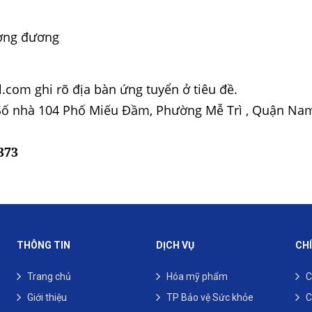
ương đương
.com ghi rõ địa bàn ứng tuyển ở tiêu đề.
: Số nhà 104 Phố Miếu Đầm, Phường Mễ Trì , Quận Nam
373
THÔNG TIN
DỊCH VỤ
CH
Trang chủ
Hóa mỹ phẩm
C
Giới thiệu
TP Bảo vệ Sức khỏe
C