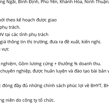
g Ngãi, Bình Định, Phú Yên, Khánh Hòa, Ninh Thuận
mới theo kế hoạch được giao
phụ trách.
V tại các tỉnh phụ trách
iá thông tin thị trường, đưa ra đề xuất, kiến nghị.
u vực
h nghiệm, Gồm lương cứng + thưởng % doanh thu.
chuyên nghiệp, được huấn luyện và đào tạo bài bản về
 đóng đầy đủ những chính sách phúc lợi về BHYT, BH
g niên do công ty tổ chức.