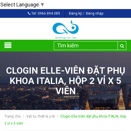
Select Language
▼
Tel:
0966.894.389
Đăng ký
/
Đăng nhập
CLOGIN ELLE-VIÊN ĐẶT PHỤ
KHOA ITALIA, HỘP 2 VỈ X 5
VIÊN
Trang chủ
Vật tư, thiết bị y tế
Clogin Elle-Viên đặt phụ khoa ITALIA, Hộp
/
/
2 vỉ x 5 viên