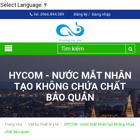
Select Language
▼
Tel:
0966.894.389
Đăng ký
/
Đăng nhập
HYCOM - NƯỚC MẮT NHÂN
TẠO KHÔNG CHỨA CHẤT
BẢO QUẢN
Trang chủ
Vật tư, thiết bị y tế
HYCOM - nước mắt nhân tạo không chứa
/
/
chất bảo quản