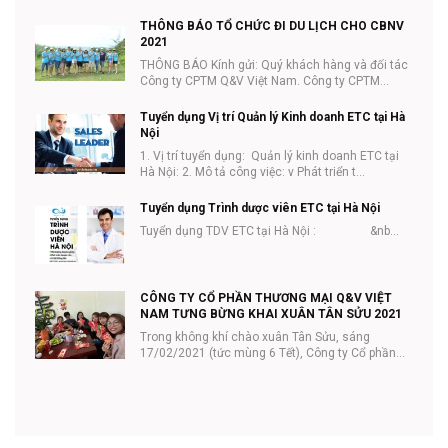
THÔNG BÁO TỔ CHỨC ĐI DU LỊCH CHO CBNV
2021
THÔNG BÁO Kính gửi: Quý khách hàng và đối tác
Công ty CPTM Q&V Việt Nam. Công ty CPTM
Q&V...
Tuyển dụng Vị trí Quản lý Kinh doanh ETC tại Hà
Nội
1. Vị trí tuyển dụng: Quản lý kinh doanh ETC tại
Hà Nội: 2. Mô tả công việc: v Phát triển t...
Tuyển dụng Trình dược viên ETC tại Hà Nội
Tuyển dụng TDV ETC tại Hà Nội : &nb...
CÔNG TY CỔ PHẦN THƯƠNG MẠI Q&V VIỆT
NAM TƯNG BỪNG KHAI XUÂN TÂN SỬU 2021
Trong không khí chào xuân Tân Sửu, sáng
17/02/2021 (tức mùng 6 Tết), Công ty Cổ phần
thương mại Q...