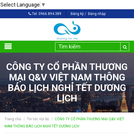
Select Language
▼
Tel:
0966.894.389
Đăng ký
/
Đăng nhập
CÔNG TY CỔ PHẦN THƯƠNG
MẠI Q&V VIỆT NAM THÔNG
BÁO LỊCH NGHỈ TẾT DƯƠNG
LỊCH
Trang chủ
Tin tức nội bộ
CÔNG TY CỔ PHẦN THƯƠNG MẠI Q&V VIỆT
/
/
NAM THÔNG BÁO LỊCH NGHỈ TẾT DƯƠNG LỊCH