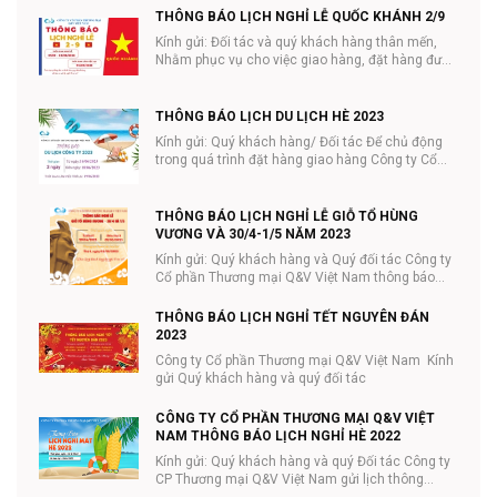
THÔNG BÁO LỊCH NGHỈ LỄ QUỐC KHÁNH 2/9
Kính gửi: Đối tác và quý khách hàng thân mến,
Nhằm phục vụ cho việc giao hàng, đặt hàng được
tiệ...
THÔNG BÁO LỊCH DU LỊCH HÈ 2023
Kính gửi: Quý khách hàng/ Đối tác Để chủ động
trong quá trình đặt hàng giao hàng Công ty Cổ
phần ...
THÔNG BÁO LỊCH NGHỈ LỄ GIỖ TỔ HÙNG
VƯƠNG VÀ 30/4-1/5 NĂM 2023
Kính gửi: Quý khách hàng và Quý đối tác Công ty
Cổ phần Thương mại Q&V Việt Nam thông báo
lịc...
THÔNG BÁO LỊCH NGHỈ TẾT NGUYÊN ĐÁN
2023
Công ty Cổ phần Thương mại Q&V Việt Nam Kính
gửi Quý khách hàng và quý đối tác
CÔNG TY CỔ PHẦN THƯƠNG MẠI Q&V VIỆT
NAM THÔNG BÁO LỊCH NGHỈ HÈ 2022
Kính gửi: Quý khách hàng và quý Đối tác Công ty
CP Thương mại Q&V Việt Nam gửi lịch thông