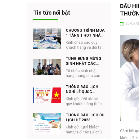
DẤU HI
Tin tức nổi bật
THƯỜN
20/03/
CHƯƠNG TRÌNH MUA
1 TẶNG 1 HOT NHẤT
NĂM CỦA Q&V
Kính chào các quý
khách hàng và đối tác
của Q&V Việt Nam
Nhằm hưởng ứng
TƯNG BỪNG MỪNG
tháng #NHÃN_KHOA
SINH NHẬT CÁC
và ...
THÀNH VIÊN Q&V
Tổ chức sinh nhật
THÁNG 8
hàng tháng cho cán
bộ công nhân
viên Q&V đã trở thành
THÔNG BÁO LỊCH
một nét đẹp...
NGHỈ LỄ QUỐC
KHÁNH 2/9
Kính gửi: Đối tác và
quý khách hàng thân
mến, Nhằm phục vụ
cho việc giao hàng,
THÔNG BÁO LỊCH DU
đặt hàng được tiệ...
LỊCH HÈ 2023
Kính gửi: Quý khách
Cầm kết qu
hàng/ Đối tác Để chủ
động trong quá trình
không đi kh