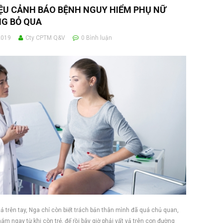
ỆU CẢNH BÁO BỆNH NGUY HIỂM PHỤ NỮ
G BỎ QUA
2019
Cty CPTM Q&V
0
Bình luận
ả trên tay, Nga chỉ còn biết trách bản thân mình đã quá chủ quan,
ám ngay từ khi còn trẻ, để rồi bây giờ phải vất vả trên con đường