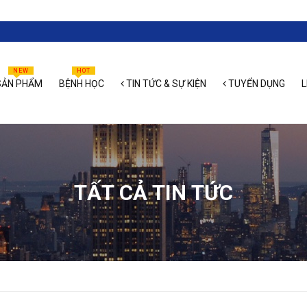
NEW
HOT
ẢN PHẨM
BỆNH HỌC
TIN TỨC & SỰ KIỆN
TUYỂN DỤNG
L
TẤT CẢ TIN TỨC