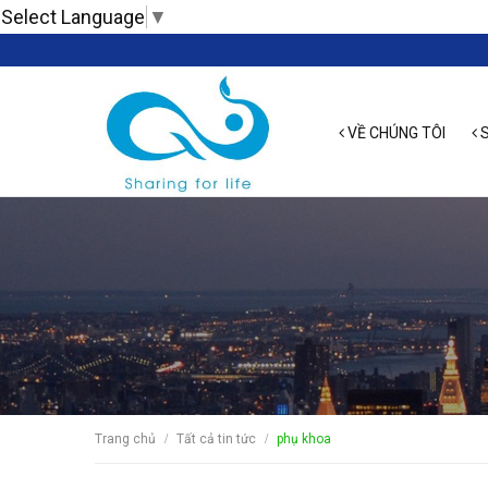
Select Language
▼
VỀ CHÚNG TÔI
S
Trang chủ
Tất cả tin tức
phụ khoa
/
/