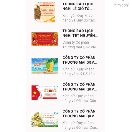
đặt hàng giao hàng
THÔNG BÁO LỊCH
“tìm con”.
Công ty Cổ phần ...
NGHỈ LỄ GIỖ TỔ
HÙNG VƯƠNG VÀ
Kính gửi: Quý khách
30/4-1/5 NĂM 2023
hàng và Quý đối tác
Công ty Cổ phần
Thương mại Q&V Việt
THÔNG BÁO LỊCH
Nam thông báo lịc...
NGHỈ TẾT NGUYÊN
ĐÁN 2023
Công ty Cổ phần
Thương mại Q&V Việt
Nam Kính gửi Quý
khách hàng và quý đối
CÔNG TY CỔ PHẦN
tác
THƯƠNG MẠI Q&V
VIỆT NAM THÔNG
Kính gửi: Quý khách
BÁO LỊCH NGHỈ HÈ
hàng và quý Đối tác
2022
Công ty CP Thương
mại Q&V Việt Nam gửi
CÔNG TY CỔ PHẦN
lịch thông báo...
THƯƠNG MẠI Q&V
VIỆT NAM THÔNG
Kính gửi Quý khách
BÁO LỊCH NGHỈ LỄ
hàng và Đối tác, Công
30/4-1/5
ty Cổ phần Thương
mại Q&V Việt Nam
CÔNG TY CỔ PHẦN
trân trọng thông ...
THƯƠNG MẠI Q&V
VIỆT NAM THÔNG
Kính gửi Quý khách
BÁO LỊCH NGHỈ LỄ
hàng và Đối tác, Công
GIỖ TỔ HÙNG VƯƠNG