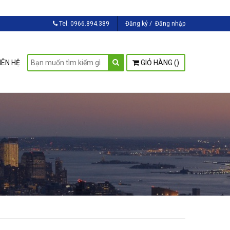
Tel:
0966.894.389
Đăng ký
/
Đăng nhập
IÊN HỆ
GIỎ HÀNG (
)