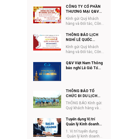
ty Cổ phần Thương
10/3
mại Q&V Việt Nam
CÔNG TY CỔ PHẦN
trân trọng thông...
THƯƠNG MẠI Q&V
VIỆT NAM THÔNG
Kính gửi Quý khách
BÁO LỊCH NGHỈ TẾT
hàng và Đối tác, Công
DƯƠNG LỊCH
ty Cổ phần Thương
mại Q&V Việt Nam
THÔNG BÁO LỊCH
trân trọng thông ...
NGHỈ LỄ QUỐC
KHÁNH 2/9/2021
Kính gửi Quý khách
hàng và Đối tác, Công
ty Cổ phần Thương
mại Q&V Việt Nam
Q&V Việt Nam Thông
trân trọng thông ...
báo nghỉ Lễ Giỗ Tổ
Hùng Vương (mùng
10/3), Giải phóng miền
Nam (30/4) và Quốc tế
lao động (01/5) năm
THÔNG BÁO TỔ
2021
CHỨC ĐI DU LỊCH
CHO CBNV 2021
THÔNG BÁO Kính gửi:
Quý khách hàng và
đối tác Công ty CPTM
Q&V Việt Nam. Công ty
Tuyển dụng Vị trí
CPTM Q&V...
Quản lý Kinh doanh
ETC tại Hà Nội
1. Vị trí tuyển dụng:
Quản lý kinh doanh