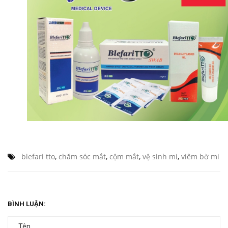
blefari tto
,
chăm sóc mắt
,
cộm mắt
,
vệ sinh mi
,
viêm bờ mi
BÌNH LUẬN: