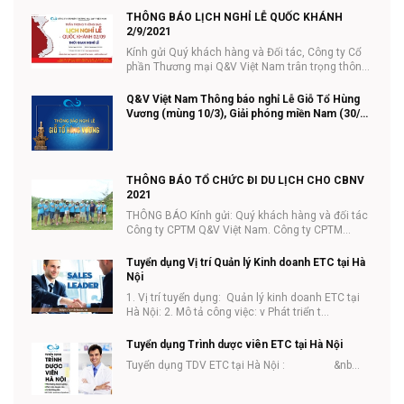
THÔNG BÁO LỊCH NGHỈ LỄ QUỐC KHÁNH
2/9/2021
Kính gửi Quý khách hàng và Đối tác, Công ty Cổ
phần Thương mại Q&V Việt Nam trân trọng thông
...
Q&V Việt Nam Thông báo nghỉ Lễ Giỗ Tổ Hùng
Vương (mùng 10/3), Giải phóng miền Nam (30/4)
và Quốc tế lao động (01/5) năm 2021
THÔNG BÁO TỔ CHỨC ĐI DU LỊCH CHO CBNV
2021
THÔNG BÁO Kính gửi: Quý khách hàng và đối tác
Công ty CPTM Q&V Việt Nam. Công ty CPTM
Q&V...
Tuyển dụng Vị trí Quản lý Kinh doanh ETC tại Hà
Nội
1. Vị trí tuyển dụng: Quản lý kinh doanh ETC tại
Hà Nội: 2. Mô tả công việc: v Phát triển t...
Tuyển dụng Trình dược viên ETC tại Hà Nội
Tuyển dụng TDV ETC tại Hà Nội : &nb...