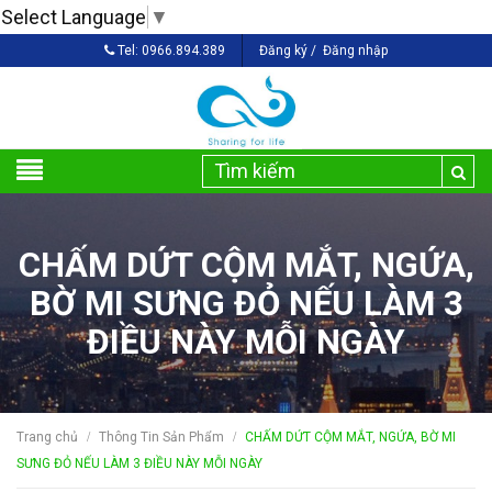
Select Language
▼
Tel:
0966.894.389
Đăng ký
/
Đăng nhập
CHẤM DỨT CỘM MẮT, NGỨA,
BỜ MI SƯNG ĐỎ NẾU LÀM 3
ĐIỀU NÀY MỖI NGÀY
Trang chủ
Thông Tin Sản Phẩm
CHẤM DỨT CỘM MẮT, NGỨA, BỜ MI
/
/
SƯNG ĐỎ NẾU LÀM 3 ĐIỀU NÀY MỖI NGÀY