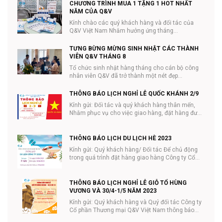
CHƯƠNG TRÌNH MUA 1 TẶNG 1 HOT NHẤT
NĂM CỦA Q&V
Kính chào các quý khách hàng và đối tác của
Q&V Việt Nam Nhằm hưởng ứng tháng
#NHÃN_KHOA và ...
TƯNG BỪNG MỪNG SINH NHẬT CÁC THÀNH
VIÊN Q&V THÁNG 8
Tổ chức sinh nhật hàng tháng cho cán bộ công
nhân viên Q&V đã trở thành một nét đẹp...
THÔNG BÁO LỊCH NGHỈ LỄ QUỐC KHÁNH 2/9
Kính gửi: Đối tác và quý khách hàng thân mến,
Nhằm phục vụ cho việc giao hàng, đặt hàng được
tiệ...
THÔNG BÁO LỊCH DU LỊCH HÈ 2023
Kính gửi: Quý khách hàng/ Đối tác Để chủ động
trong quá trình đặt hàng giao hàng Công ty Cổ
phần ...
THÔNG BÁO LỊCH NGHỈ LỄ GIỖ TỔ HÙNG
VƯƠNG VÀ 30/4-1/5 NĂM 2023
Kính gửi: Quý khách hàng và Quý đối tác Công ty
Cổ phần Thương mại Q&V Việt Nam thông báo
lịc...