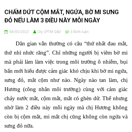
CHẤM DỨT CỘM MẮT, NGỨA, BỜ MI SƯNG
ĐỎ NẾU LÀM 3 ĐIỀU NÀY MỖI NGÀY
08/03/2022
Cty CPTM Q&V
0
Bình luận
Dân gian vẫn thường có câu “thứ nhất đau mắt,
thứ nhì nhức răng”. Chỉ những người bị viêm bờ mi
mà phải làm làm việc trong môi trường ô nhiễm, bụi
bẩn mới hiểu được cảm giác khó chịu khi bờ mi ngứa,
sưng đỏ, mắt cộm như nào. Ngày nào tan làm, chị
Hương (công nhân môi trường) cùng với cảm giác
chảy nước mắt, cộm mắt, mắt có ghèn dử. Thế nhưng
nhờ làm 2 điều này mỗi ngày mà chị Hương không
còn bị cộm mắt, mi mắt chị cũng không còn ngứa và
sưng đỏ nữa.