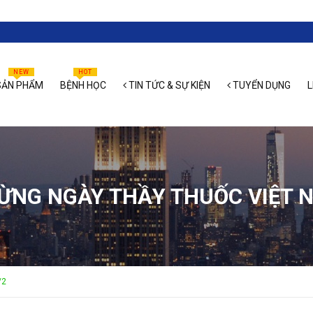
NEW
HOT
ẢN PHẨM
BỆNH HỌC
TIN TỨC & SỰ KIỆN
TUYỂN DỤNG
L
ỪNG NGÀY THẦY THUỐC VIỆT N
/2