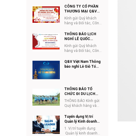
ty Cổ phần Thương
10/3
mại Q&V Việt Nam
CÔNG TY CỔ PHẦN
trân trọng thông...
THƯƠNG MẠI Q&V
VIỆT NAM THÔNG
Kính gửi Quý khách
BÁO LỊCH NGHỈ TẾT
hàng và Đối tác, Công
DƯƠNG LỊCH
ty Cổ phần Thương
mại Q&V Việt Nam
THÔNG BÁO LỊCH
trân trọng thông ...
NGHỈ LỄ QUỐC
KHÁNH 2/9/2021
Kính gửi Quý khách
hàng và Đối tác, Công
ty Cổ phần Thương
mại Q&V Việt Nam
Q&V Việt Nam Thông
trân trọng thông ...
báo nghỉ Lễ Giỗ Tổ
Hùng Vương (mùng
10/3), Giải phóng miền
Nam (30/4) và Quốc tế
lao động (01/5) năm
THÔNG BÁO TỔ
2021
CHỨC ĐI DU LỊCH
CHO CBNV 2021
THÔNG BÁO Kính gửi:
Quý khách hàng và
đối tác Công ty CPTM
Q&V Việt Nam. Công ty
Tuyển dụng Vị trí
CPTM Q&V...
Quản lý Kinh doanh
ETC tại Hà Nội
1. Vị trí tuyển dụng:
Quản lý kinh doanh