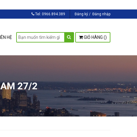
Tel:
0966.894.389
Đăng ký
/
Đăng nhập
IÊN HỆ
GIỎ HÀNG (
)
AM 27/2