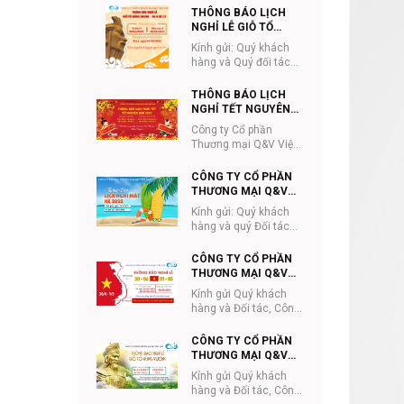
đặt hàng giao hàng
THÔNG BÁO LỊCH
Công ty Cổ phần ...
NGHỈ LỄ GIỖ TỔ
HÙNG VƯƠNG VÀ
Kính gửi: Quý khách
30/4-1/5 NĂM 2023
hàng và Quý đối tác
Công ty Cổ phần
Thương mại Q&V Việt
THÔNG BÁO LỊCH
Nam thông báo lịc...
NGHỈ TẾT NGUYÊN
ĐÁN 2023
Công ty Cổ phần
Thương mại Q&V Việt
Nam Kính gửi Quý
khách hàng và quý đối
CÔNG TY CỔ PHẦN
tác
THƯƠNG MẠI Q&V
VIỆT NAM THÔNG
Kính gửi: Quý khách
BÁO LỊCH NGHỈ HÈ
hàng và quý Đối tác
2022
Công ty CP Thương
mại Q&V Việt Nam gửi
CÔNG TY CỔ PHẦN
lịch thông báo...
THƯƠNG MẠI Q&V
VIỆT NAM THÔNG
Kính gửi Quý khách
BÁO LỊCH NGHỈ LỄ
hàng và Đối tác, Công
30/4-1/5
ty Cổ phần Thương
mại Q&V Việt Nam
CÔNG TY CỔ PHẦN
trân trọng thông ...
THƯƠNG MẠI Q&V
VIỆT NAM THÔNG
Kính gửi Quý khách
BÁO LỊCH NGHỈ LỄ
hàng và Đối tác, Công
GIỖ TỔ HÙNG VƯƠNG