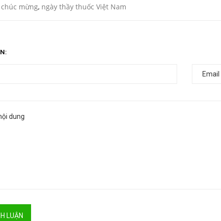
,
chúc mừng
,
ngày thầy thuốc Việt Nam
N:
NH LUẬN