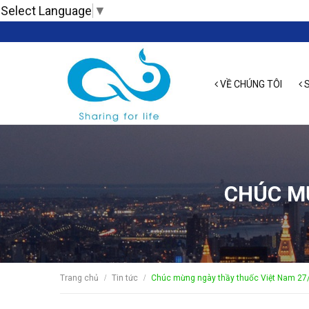
Select Language
▼
VỀ CHÚNG TÔI
S
CHÚC M
Trang chủ
Tin tức
Chúc mừng ngày thầy thuốc Việt Nam 27
/
/