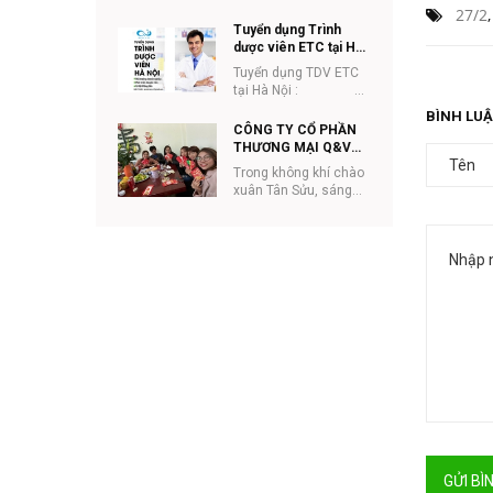
ETC tại Hà Nội: 2. Mô
27/2
tả công việc: v Phát
Tuyển dụng Trình
triển t...
dược viên ETC tại Hà
Nội
Tuyển dụng TDV ETC
tại Hà Nội :
&nb...
BÌNH LUẬ
CÔNG TY CỔ PHẦN
THƯƠNG MẠI Q&V
VIỆT NAM TƯNG
Trong không khí chào
BỪNG KHAI XUÂN
xuân Tân Sửu, sáng
TÂN SỬU 2021
17/02/2021 (tức
mùng 6 Tết), Công ty
Cổ phần thương mại
Q...
GỬI BÌ