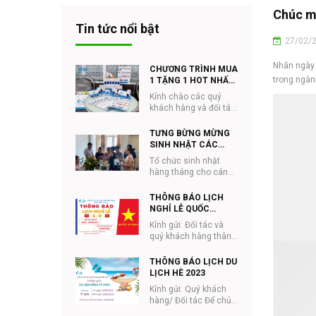
Chúc m
Tin tức nổi bật
27/02/
Nhân ngày 
CHƯƠNG TRÌNH MUA
trong ngàn
1 TẶNG 1 HOT NHẤT
NĂM CỦA Q&V
Kính chào các quý
khách hàng và đối tác
của Q&V Việt Nam
Nhằm hưởng ứng
TƯNG BỪNG MỪNG
tháng #NHÃN_KHOA
SINH NHẬT CÁC
và ...
THÀNH VIÊN Q&V
Tổ chức sinh nhật
THÁNG 8
hàng tháng cho cán
bộ công nhân
viên Q&V đã trở thành
THÔNG BÁO LỊCH
một nét đẹp...
NGHỈ LỄ QUỐC
KHÁNH 2/9
Kính gửi: Đối tác và
quý khách hàng thân
mến, Nhằm phục vụ
cho việc giao hàng,
THÔNG BÁO LỊCH DU
đặt hàng được tiệ...
LỊCH HÈ 2023
Kính gửi: Quý khách
hàng/ Đối tác Để chủ
động trong quá trình