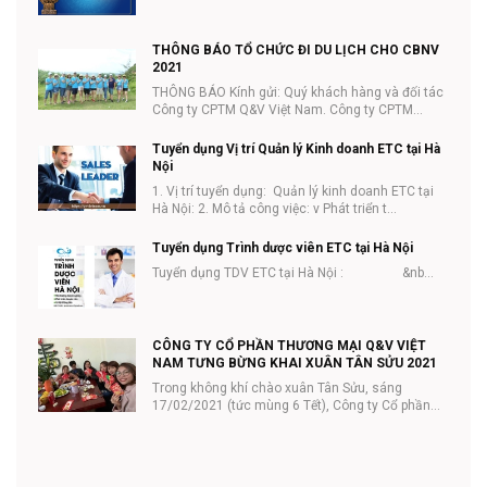
THÔNG BÁO TỔ CHỨC ĐI DU LỊCH CHO CBNV
2021
THÔNG BÁO Kính gửi: Quý khách hàng và đối tác
Công ty CPTM Q&V Việt Nam. Công ty CPTM
Q&V...
Tuyển dụng Vị trí Quản lý Kinh doanh ETC tại Hà
Nội
1. Vị trí tuyển dụng: Quản lý kinh doanh ETC tại
Hà Nội: 2. Mô tả công việc: v Phát triển t...
Tuyển dụng Trình dược viên ETC tại Hà Nội
Tuyển dụng TDV ETC tại Hà Nội : &nb...
CÔNG TY CỔ PHẦN THƯƠNG MẠI Q&V VIỆT
NAM TƯNG BỪNG KHAI XUÂN TÂN SỬU 2021
Trong không khí chào xuân Tân Sửu, sáng
17/02/2021 (tức mùng 6 Tết), Công ty Cổ phần
thương mại Q...