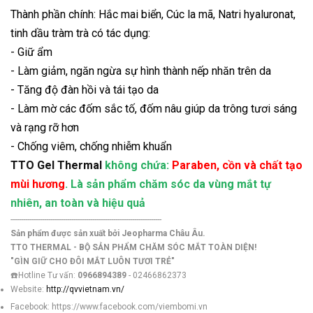
Thành phần chính: Hắc mai biển, Cúc la mã, Natri hyaluronat,
tinh dầu tràm trà có tác dụng:
- Giữ ẩm
- Làm giảm, ngăn ngừa sự hình thành nếp nhăn trên da
- Tăng độ đàn hồi và tái tạo da
- Làm mờ các đốm sắc tố, đốm nâu giúp da trông tươi sáng
và rạng rỡ hơn
- Chống viêm, chống nhiễm khuẩn
TTO Gel Thermal
không chứa:
Paraben, cồn và chất tạo
mùi hương
. Là sản phẩm chăm sóc da vùng mắt tự
nhiên, an toàn và hiệu quả
------------------------------------------------------------------------
Sản phẩm được sản xuất bởi Jeopharma Châu Âu.
TTO THERMAL - BỘ SẢN PHẨM CHĂM SÓC MẮT TOÀN DIỆN!
"GÌN GIỮ CHO ĐÔI MẮT LUÔN TƯƠI TRẺ"
☎️Hotline Tư vấn:
0966894389
- 02466862373
Website:
http://qvvietnam.vn/
Facebook: https://www.facebook.com/viembomi.vn