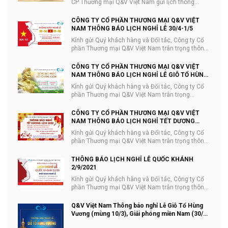
CP Thương mại Q&V Việt Nam gửi lịch thông
báo...
CÔNG TY CỔ PHẦN THƯƠNG MẠI Q&V VIỆT
NAM THÔNG BÁO LỊCH NGHỈ LỄ 30/4-1/5
Kính gửi Quý khách hàng và Đối tác, Công ty Cổ
phần Thương mại Q&V Việt Nam trân trọng thông
...
CÔNG TY CỔ PHẦN THƯƠNG MẠI Q&V VIỆT
NAM THÔNG BÁO LỊCH NGHỈ LỄ GIỖ TỔ HÙNG
VƯƠNG 10/3
Kính gửi Quý khách hàng và Đối tác, Công ty Cổ
phần Thương mại Q&V Việt Nam trân trọng
thông...
CÔNG TY CỔ PHẦN THƯƠNG MẠI Q&V VIỆT
NAM THÔNG BÁO LỊCH NGHỈ TẾT DƯƠNG
LỊCH
Kính gửi Quý khách hàng và Đối tác, Công ty Cổ
phần Thương mại Q&V Việt Nam trân trọng thông
...
THÔNG BÁO LỊCH NGHỈ LỄ QUỐC KHÁNH
2/9/2021
Kính gửi Quý khách hàng và Đối tác, Công ty Cổ
phần Thương mại Q&V Việt Nam trân trọng thông
...
Q&V Việt Nam Thông báo nghỉ Lễ Giỗ Tổ Hùng
Vương (mùng 10/3), Giải phóng miền Nam (30/4)
và Quốc tế lao động (01/5) năm 2021