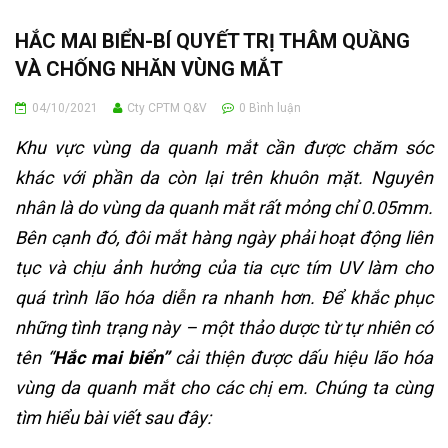
HẮC MAI BIỂN-BÍ QUYẾT TRỊ THÂM QUẦNG
VÀ CHỐNG NHĂN VÙNG MẮT
04/10/2021
Cty CPTM Q&V
0
Bình luận
Khu vực vùng da quanh mắt cần được chăm sóc
khác với phần da còn lại trên khuôn mặt. Nguyên
nhân là do vùng da quanh mắt rất mỏng chỉ 0.05mm.
Bên cạnh đó, đôi mắt hàng ngày phải hoạt động liên
tục và chịu ảnh hưởng của tia cực tím UV làm cho
quá trình lão hóa diễn ra nhanh hơn. Để khắc phục
những tình trạng này – một thảo dược từ tự nhiên có
tên “
Hắc mai biển”
cải thiện được dấu hiệu lão hóa
vùng da quanh mắt cho các chị em. Chúng ta cùng
tìm hiểu bài viết sau đây: