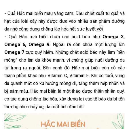
- Quả Hắc mai biển màu vàng cam. Dầu chiết xuất từ quả và
hạt của loài cây này được đưa vào nhiều sản phẩm dưỡng
da nhờ công dụng chống lão hóa hết sức tuyệt vời
- Quả Hắc mai biển chứa các acid béo như
Omega 3,
Omega 6, Omega 9.
Ngoài ra còn chứa một lượng lớn
Omega 7
cực quý hiếm. Những chất acid béo này làm “nền
móng” cho làn da khỏe mạnh, vì chúng giúp nuôi dưỡng da
từ trong ra ngoài. Bên cạnh đó Hắc mai biển còn có các
thành phần khác như Vitamin C, Vitamin E. Khi có tuổi, vùng
da quanh mắt có xu hướng mỏng đi, tăng thêm nếp nhăn và
bị sẫm màu. Hắc mai biển là một thảo dược thiên nhiên quý,
có tác dụng chống lão hóa, xây dựng lại các tế bào da bị tổn
thương như chảy xệ, da mất tính đàn hồi.