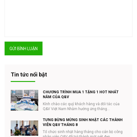
GỬI BÌNH LUẬN
Tin tức nổi bật
CHƯƠNG TRÌNH MUA 1 TẶNG 1 HOT NHẤT
NĂM CỦA Q&V
Kính chào các quý khách hàng và đối tác của
Q&V Việt Nam Nhằm hưởng ứng tháng
#NHÃN_KHOA và ...
TƯNG BỪNG MỪNG SINH NHẬT CÁC THÀNH
VIÊN Q&V THÁNG 8
Tổ chức sinh nhật hàng tháng cho cán bộ công
nhân viên Q&V đã trở thành một nét đẹp...