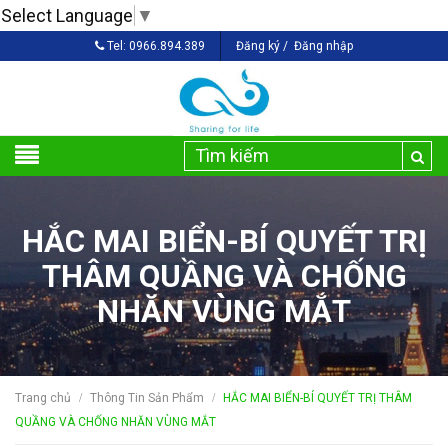
Select Language
▼
Tel:
0966.894.389
Đăng ký
/
Đăng nhập
HẮC MAI BIỂN-BÍ QUYẾT TRỊ
THÂM QUẦNG VÀ CHỐNG
NHĂN VÙNG MẮT
Trang chủ
Thông Tin Sản Phẩm
HẮC MAI BIỂN-BÍ QUYẾT TRỊ THÂM
/
/
QUẦNG VÀ CHỐNG NHĂN VÙNG MẮT