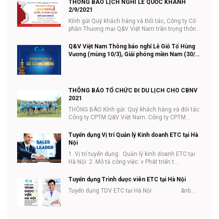
THÔNG BÁO LỊCH NGHỈ LỄ QUỐC KHÁNH
2/9/2021
Kính gửi Quý khách hàng và Đối tác, Công ty Cổ
phần Thương mại Q&V Việt Nam trân trọng thông
...
Q&V Việt Nam Thông báo nghỉ Lễ Giỗ Tổ Hùng
Vương (mùng 10/3), Giải phóng miền Nam (30/4)
và Quốc tế lao động (01/5) năm 2021
THÔNG BÁO TỔ CHỨC ĐI DU LỊCH CHO CBNV
2021
THÔNG BÁO Kính gửi: Quý khách hàng và đối tác
Công ty CPTM Q&V Việt Nam. Công ty CPTM
Q&V...
Tuyển dụng Vị trí Quản lý Kinh doanh ETC tại Hà
Nội
1. Vị trí tuyển dụng: Quản lý kinh doanh ETC tại
Hà Nội: 2. Mô tả công việc: v Phát triển t...
Tuyển dụng Trình dược viên ETC tại Hà Nội
Tuyển dụng TDV ETC tại Hà Nội : &nb...