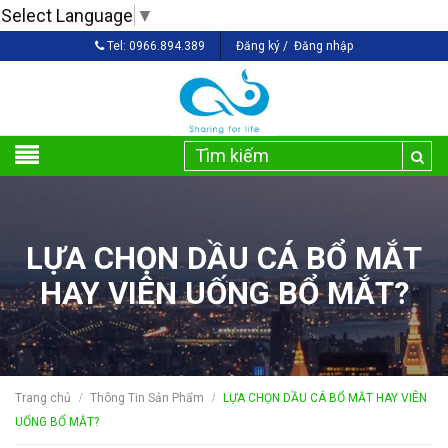
Select Language
▼
Tel:
0966.894.389
Đăng ký
/
Đăng nhập
LỰA CHỌN DẦU CÁ BỔ MẮT
HAY VIÊN UỐNG BỔ MẮT?
Trang chủ
Thông Tin Sản Phẩm
LỰA CHỌN DẦU CÁ BỔ MẮT HAY VIÊN
/
/
UỐNG BỔ MẮT?