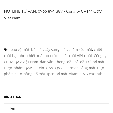
HOTLINE TƯ VẤN: 0966 894 389 - Công ty CPTM Q&V
Việt Nam
bảo vệ mắt
,
bổ mắt
,
cây sáng mắt
,
chăm sóc mắt
,
chiết
xuất hạt nho
,
chiết xuất hoa cúc
,
chiết xuất việt quất
,
Công ty
CPTM Q&V Việt Nam
,
dân văn phòng
,
dầu cá
,
dầu cá bổ mắt
,
Dược phẩm Q&V
,
Lutein
,
Q&V
,
Q&V Pharmar
,
sáng mắt
,
thực
phẩm chức năng bổ mắt
,
tpcn bổ mắt
,
vitamin A
,
Zeaxanthin
BÌNH LUẬN: