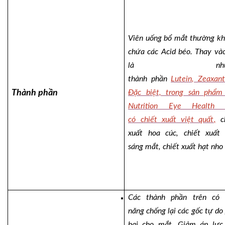
Viên uống bổ mắt thường k
chứa các Acid béo. Thay và
là nhữn
thành
phần
Lutein
,
Zeaxant
Thành phần
Đặc biệt, trong sản phẩm
Nutrition Eye Health 
có
chiết xuất việt quất
,
c
xuất hoa cúc, chiết xuất
sáng mắt, chiết xuất hạt nh
C
ác thành phần
trên
có 
năng chống lại các gốc tự do
hại cho mắt. Giảm áp lực