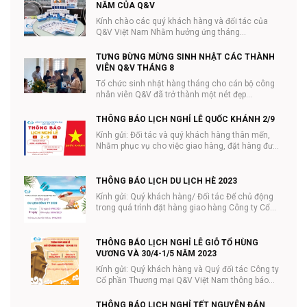
NĂM CỦA Q&V
Kính chào các quý khách hàng và đối tác của
Q&V Việt Nam Nhằm hưởng ứng tháng
#NHÃN_KHOA và ...
TƯNG BỪNG MỪNG SINH NHẬT CÁC THÀNH
VIÊN Q&V THÁNG 8
Tổ chức sinh nhật hàng tháng cho cán bộ công
nhân viên Q&V đã trở thành một nét đẹp...
THÔNG BÁO LỊCH NGHỈ LỄ QUỐC KHÁNH 2/9
Kính gửi: Đối tác và quý khách hàng thân mến,
Nhằm phục vụ cho việc giao hàng, đặt hàng được
tiệ...
THÔNG BÁO LỊCH DU LỊCH HÈ 2023
Kính gửi: Quý khách hàng/ Đối tác Để chủ động
trong quá trình đặt hàng giao hàng Công ty Cổ
phần ...
THÔNG BÁO LỊCH NGHỈ LỄ GIỖ TỔ HÙNG
VƯƠNG VÀ 30/4-1/5 NĂM 2023
Kính gửi: Quý khách hàng và Quý đối tác Công ty
Cổ phần Thương mại Q&V Việt Nam thông báo
lịc...
THÔNG BÁO LỊCH NGHỈ TẾT NGUYÊN ĐÁN