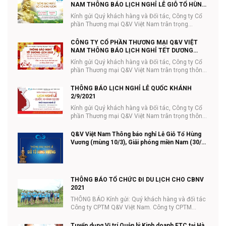
NAM THÔNG BÁO LỊCH NGHỈ LỄ GIỖ TỔ HÙNG
VƯƠNG 10/3
Kính gửi Quý khách hàng và Đối tác, Công ty Cổ
phần Thương mại Q&V Việt Nam trân trọng
thông...
CÔNG TY CỔ PHẦN THƯƠNG MẠI Q&V VIỆT
NAM THÔNG BÁO LỊCH NGHỈ TẾT DƯƠNG
LỊCH
Kính gửi Quý khách hàng và Đối tác, Công ty Cổ
phần Thương mại Q&V Việt Nam trân trọng thông
...
THÔNG BÁO LỊCH NGHỈ LỄ QUỐC KHÁNH
2/9/2021
Kính gửi Quý khách hàng và Đối tác, Công ty Cổ
phần Thương mại Q&V Việt Nam trân trọng thông
...
Q&V Việt Nam Thông báo nghỉ Lễ Giỗ Tổ Hùng
Vương (mùng 10/3), Giải phóng miền Nam (30/4)
và Quốc tế lao động (01/5) năm 2021
THÔNG BÁO TỔ CHỨC ĐI DU LỊCH CHO CBNV
2021
THÔNG BÁO Kính gửi: Quý khách hàng và đối tác
Công ty CPTM Q&V Việt Nam. Công ty CPTM
Q&V...
Tuyển dụng Vị trí Quản lý Kinh doanh ETC tại Hà