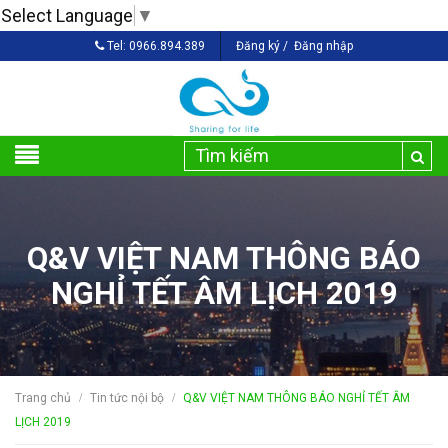
Select Language
▼
Tel:
0966.894.389
Đăng ký
/
Đăng nhập
Q&V VIỆT NAM THÔNG BÁO
NGHỈ TẾT ÂM LỊCH 2019
Trang chủ
Tin tức nội bộ
Q&V VIỆT NAM THÔNG BÁO NGHỈ TẾT ÂM
/
/
LỊCH 2019