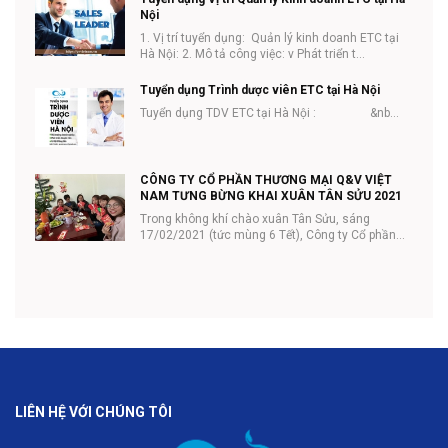
Nội
1. Vị trí tuyển dụng: Quản lý kinh doanh ETC tại
Hà Nội: 2. Mô tả công việc: v Phát triển t...
Tuyển dụng Trình dược viên ETC tại Hà Nội
Tuyển dụng TDV ETC tại Hà Nội : &nb...
CÔNG TY CỔ PHẦN THƯƠNG MẠI Q&V VIỆT
NAM TƯNG BỪNG KHAI XUÂN TÂN SỬU 2021
Trong không khí chào xuân Tân Sửu, sáng
17/02/2021 (tức mùng 6 Tết), Công ty Cổ phần
thương mại Q...
LIÊN HỆ VỚI CHÚNG TÔI