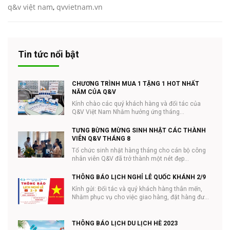
q&v việt nam
,
qvvietnam.vn
Tin tức nổi bật
CHƯƠNG TRÌNH MUA 1 TẶNG 1 HOT NHẤT
NĂM CỦA Q&V
Kính chào các quý khách hàng và đối tác của
Q&V Việt Nam Nhằm hưởng ứng tháng
#NHÃN_KHOA và ...
TƯNG BỪNG MỪNG SINH NHẬT CÁC THÀNH
VIÊN Q&V THÁNG 8
Tổ chức sinh nhật hàng tháng cho cán bộ công
nhân viên Q&V đã trở thành một nét đẹp...
THÔNG BÁO LỊCH NGHỈ LỄ QUỐC KHÁNH 2/9
Kính gửi: Đối tác và quý khách hàng thân mến,
Nhằm phục vụ cho việc giao hàng, đặt hàng được
tiệ...
THÔNG BÁO LỊCH DU LỊCH HÈ 2023