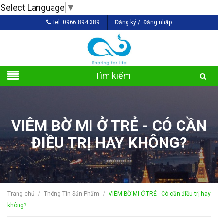
Select Language
▼
Tel:
0966.894.389
Đăng ký
/
Đăng nhập
VIÊM BỜ MI Ở TRẺ - CÓ CẦN
ĐIỀU TRỊ HAY KHÔNG?
Trang chủ
Thông Tin Sản Phẩm
VIÊM BỜ MI Ở TRẺ - Có cần điều trị hay
/
/
không?