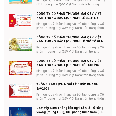
Kính gửi: Quý khách hàng và quý Đối tác Công ty
CP Thương mại Q&V Việt Nam gửi lịch thông
báo...
CÔNG TY CỔ PHẦN THƯƠNG MẠI Q&V VIỆT
NAM THÔNG BÁO LỊCH NGHỈ LỄ 30/4-1/5
Kính gửi Quý khách hàng và Đối tác, Công ty Cổ
phần Thương mại Q&V Việt Nam trân trọng thông
...
CÔNG TY CỔ PHẦN THƯƠNG MẠI Q&V VIỆT
NAM THÔNG BÁO LỊCH NGHỈ LỄ GIỖ TỔ HÙNG
VƯƠNG 10/3
Kính gửi Quý khách hàng và Đối tác, Công ty Cổ
phần Thương mại Q&V Việt Nam trân trọng
thông...
CÔNG TY CỔ PHẦN THƯƠNG MẠI Q&V VIỆT
NAM THÔNG BÁO LỊCH NGHỈ TẾT DƯƠNG
LỊCH
Kính gửi Quý khách hàng và Đối tác, Công ty Cổ
phần Thương mại Q&V Việt Nam trân trọng thông
...
THÔNG BÁO LỊCH NGHỈ LỄ QUỐC KHÁNH
2/9/2021
Kính gửi Quý khách hàng và Đối tác, Công ty Cổ
phần Thương mại Q&V Việt Nam trân trọng thông
...
Q&V Việt Nam Thông báo nghỉ Lễ Giỗ Tổ Hùng
Vương (mùng 10/3), Giải phóng miền Nam (30/4)