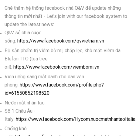
Ghé thăm hệ thống facebook nhà Q&V để update những
thông tin mới nhất - Let's join with our facebook system to
update the latest news:
Q&V sẻ chia cuộc
sống:
https://www.facebook.com/qvvietnam.vn
Bộ sản phẩm trị viêm bờ mi, chắp lẹo, khô mắt, viêm da
Blefari TTO (tea tree
oil):
https://www.facebook.com/viembomi.vn
Viên uống sáng mắt dành cho dân văn
phòng:
https://www.facebook.com/profile.php?
id=61550852198520
Nước mắt nhân tạo:
Số 1 Châu Âu -
Italy:
https://www.facebook.com/Hycom.nuocmatnhantaoItali
Chống khô