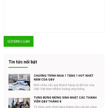
GỬI BÌNH LUẬN
Tin tức nổi bật
CHƯƠNG TRÌNH MUA 1 TẶNG 1 HOT NHẤT
NĂM CỦA Q&V
Kính chào các quý khách hàng và đối tác của
Q&V Việt Nam Nhằm hưởng ứng tháng
#NHÃN_KHOA và ...
TƯNG BỪNG MỪNG SINH NHẬT CÁC THÀNH
VIÊN Q&V THÁNG 8
Tổ chức sinh nhật hàng tháng cho cán bộ công