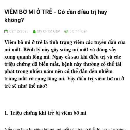
VIÊM BỜ MI Ở TRẺ - Có cần điều trị hay
không?
02/12/2023
Cty CPTM Q&V
0
Bình luận
Viêm bờ mi ở trẻ là tình trạng viêm các tuyến dầu của
mi mắt. Bệnh lý này gây sưng mí mắt và đóng vảy
xung quanh lông mi. Ngay cả sau khi điều trị và các
triệu chứng đã biến mất, bệnh này thường có thể tái
phát trong nhiều năm nên có thể dẫn đến nhiễm
trùng mắt và rụng lông mi. Vậy điều trị viêm bờ mi ở
trẻ sẽ như thế nào?
1. Triệu chứng khi trẻ bị viêm bờ mi
Nếu con bạn bị viêm bờ mi, mí mắt của trẻ có thể đỏ, có vảy, sưng