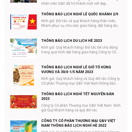
nhân viên Q&V đã trở thành một nét đẹp...
THÔNG BÁO LỊCH NGHỈ LỄ QUỐC KHÁNH 2/9
Kính gửi: Đối tác và quý khách hàng thân mến,
Nhằm phục vụ cho việc giao hàng, đặt hàng được
tiệ...
THÔNG BÁO LỊCH DU LỊCH HÈ 2023
Kính gửi: Quý khách hàng/ Đối tác Để chủ động
trong quá trình đặt hàng giao hàng Công ty Cổ
phần ...
THÔNG BÁO LỊCH NGHỈ LỄ GIỖ TỔ HÙNG
VƯƠNG VÀ 30/4-1/5 NĂM 2023
Kính gửi: Quý khách hàng và Quý đối tác Công ty
Cổ phần Thương mại Q&V Việt Nam thông báo
lịc...
THÔNG BÁO LỊCH NGHỈ TẾT NGUYÊN ĐÁN
2023
Công ty Cổ phần Thương mại Q&V Việt Nam Kính
gửi Quý khách hàng và quý đối tác
CÔNG TY CỔ PHẦN THƯƠNG MẠI Q&V VIỆT
NAM THÔNG BÁO LỊCH NGHỈ HÈ 2022