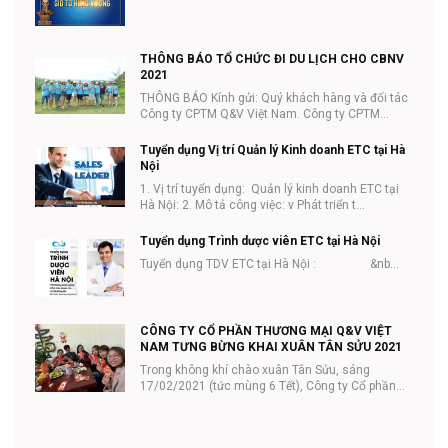
và Quốc tế lao động (01/5) năm 2021
THÔNG BÁO TỔ CHỨC ĐI DU LỊCH CHO CBNV
2021
THÔNG BÁO Kính gửi: Quý khách hàng và đối tác
Công ty CPTM Q&V Việt Nam. Công ty CPTM
Q&V...
Tuyển dụng Vị trí Quản lý Kinh doanh ETC tại Hà
Nội
1. Vị trí tuyển dụng: Quản lý kinh doanh ETC tại
Hà Nội: 2. Mô tả công việc: v Phát triển t...
Tuyển dụng Trình dược viên ETC tại Hà Nội
Tuyển dụng TDV ETC tại Hà Nội : &nb...
CÔNG TY CỔ PHẦN THƯƠNG MẠI Q&V VIỆT
NAM TƯNG BỪNG KHAI XUÂN TÂN SỬU 2021
Trong không khí chào xuân Tân Sửu, sáng
17/02/2021 (tức mùng 6 Tết), Công ty Cổ phần
thương mại Q...