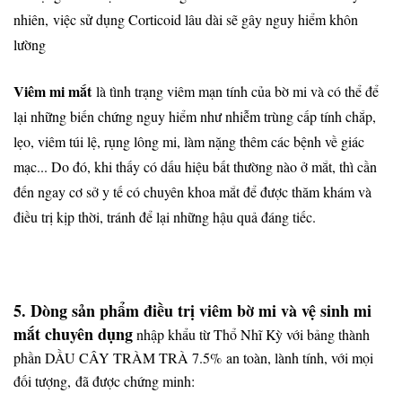
nhiên,
việc sử dụng Corticoid lâu dài sẽ gây nguy hiểm khôn
lường
Viêm mi mắt
là tình trạng viêm mạn tính của bờ mi và có thể để
lại những biến chứng nguy hiểm như nhiễm trùng cấp tính chắp,
lẹo, viêm túi lệ, rụng lông mi, làm nặng thêm các bệnh về giác
mạc... Do đó, khi thấy có dấu hiệu bất thường nào ở mắt, thì cần
đến ngay cơ sở y tế có chuyên khoa mắt để được thăm khám và
điều trị kịp thời, tránh để lại những hậu quả đáng tiếc.
5. Dòng sản phẩm điều trị viêm bờ mi và vệ sinh mi
mắt chuyên dụng
nhập khẩu từ Thổ Nhĩ Kỳ với bảng thành
phần DẦU CÂY TRÀM TRÀ 7.5% an toàn, lành tính, với mọi
đối tượng, đã được chứng minh: