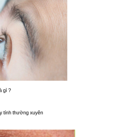
à gì ?
y tính thường xuyên