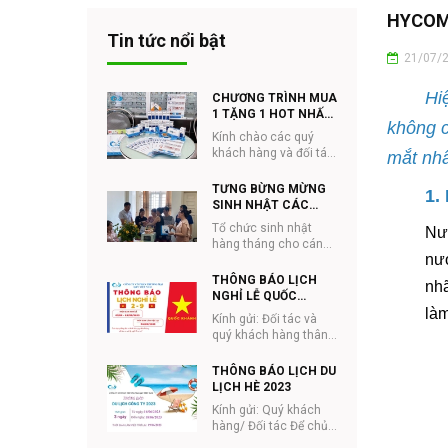
HYCOM
Tin tức nổi bật
21/07/
Hi
CHƯƠNG TRÌNH MUA
1 TẶNG 1 HOT NHẤT
không c
NĂM CỦA Q&V
Kính chào các quý
khách hàng và đối tác
mắt nhâ
của Q&V Việt Nam
Nhằm hưởng ứng
TƯNG BỪNG MỪNG
1.
tháng #NHÃN_KHOA
SINH NHẬT CÁC
và ...
THÀNH VIÊN Q&V
Tổ chức sinh nhật
Nướ
THÁNG 8
hàng tháng cho cán
nướ
bộ công nhân
viên Q&V đã trở thành
THÔNG BÁO LỊCH
nhã
một nét đẹp...
NGHỈ LỄ QUỐC
KHÁNH 2/9
làm
Kính gửi: Đối tác và
quý khách hàng thân
mến, Nhằm phục vụ
cho việc giao hàng,
THÔNG BÁO LỊCH DU
đặt hàng được tiệ...
LỊCH HÈ 2023
Kính gửi: Quý khách
hàng/ Đối tác Để chủ
động trong quá trình