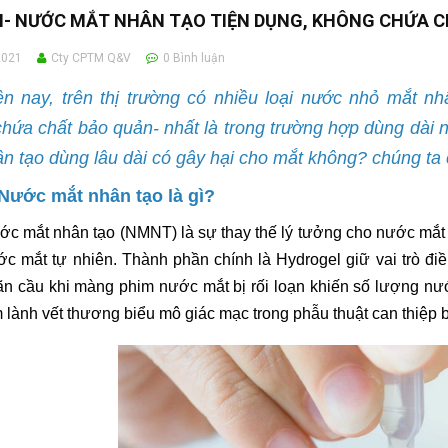
- NƯỚC MẮT NHÂN TẠO TIỆN DỤNG, KHÔNG CHỨA 
2021
Cty CPTM Q&V
0
Bình luận
ện nay, trên thị trường có nhiều loại nước nhỏ mắt n
hứa chất bảo quản- nhất là trong trường hợp dùng dài 
n tạo dùng lâu dài có gây hại cho mắt không? chúng ta c
 Nước mắt nhân tạo là gì?
c mắt nhân tạo (NMNT) là sự thay thế lý tưởng cho nước mắt 
c mắt tự nhiên. Thành phần chính là Hydrogel giữ vai trò đi
n cầu khi màng phim nước mắt bị rối loạn khiến số lượng nư
 lành vết thương biểu mô giác mạc trong phẫu thuật can thiệp