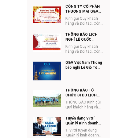
ty Cổ phần Thương
10/3
mại Q&V Việt Nam
CÔNG TY CỔ PHẦN
trân trọng thông...
THƯƠNG MẠI Q&V
VIỆT NAM THÔNG
Kính gửi Quý khách
BÁO LỊCH NGHỈ TẾT
hàng và Đối tác, Công
DƯƠNG LỊCH
ty Cổ phần Thương
mại Q&V Việt Nam
THÔNG BÁO LỊCH
trân trọng thông ...
NGHỈ LỄ QUỐC
KHÁNH 2/9/2021
Kính gửi Quý khách
hàng và Đối tác, Công
ty Cổ phần Thương
mại Q&V Việt Nam
Q&V Việt Nam Thông
trân trọng thông ...
báo nghỉ Lễ Giỗ Tổ
Hùng Vương (mùng
10/3), Giải phóng miền
Nam (30/4) và Quốc tế
lao động (01/5) năm
THÔNG BÁO TỔ
2021
CHỨC ĐI DU LỊCH
CHO CBNV 2021
THÔNG BÁO Kính gửi:
Quý khách hàng và
đối tác Công ty CPTM
Q&V Việt Nam. Công ty
Tuyển dụng Vị trí
CPTM Q&V...
Quản lý Kinh doanh
ETC tại Hà Nội
1. Vị trí tuyển dụng:
Quản lý kinh doanh