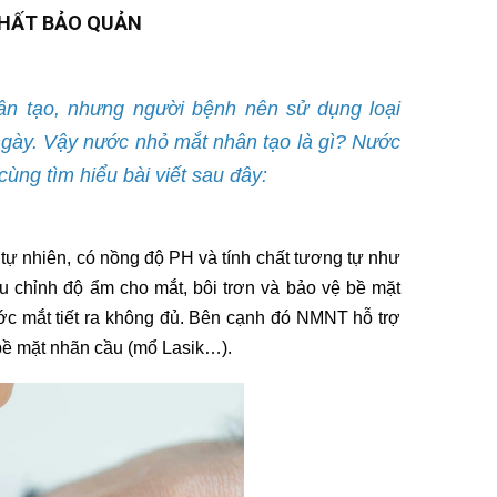
CHẤT BẢO QUẢN
hân tạo, nhưng người bệnh nên sử dụng loại
ngày. Vậy nước nhỏ mắt nhân tạo là gì? Nước
ùng tìm hiểu bài viết sau đây:
tự nhiên, có nồng độ PH và tính chất tương tự như
ều chỉnh độ ẩm cho mắt, bôi trơn và bảo vệ bề mặt
ớc mắt tiết ra không đủ. Bên cạnh đó NMNT hỗ trợ
 bề mặt nhãn cầu (mổ Lasik…).