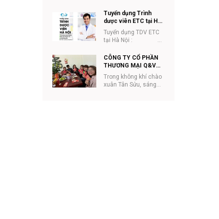
ETC tại Hà Nội: 2. Mô
tả công việc: v Phát
Tuyển dụng Trình
triển t...
dược viên ETC tại Hà
Nội
Tuyển dụng TDV ETC
tại Hà Nội :
&nb...
CÔNG TY CỔ PHẦN
THƯƠNG MẠI Q&V
VIỆT NAM TƯNG
Trong không khí chào
BỪNG KHAI XUÂN
xuân Tân Sửu, sáng
TÂN SỬU 2021
17/02/2021 (tức
mùng 6 Tết), Công ty
Cổ phần thương mại
Q...