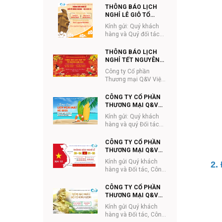
đặt hàng giao hàng
THÔNG BÁO LỊCH
Công ty Cổ phần ...
NGHỈ LỄ GIỖ TỔ
HÙNG VƯƠNG VÀ
Kính gửi: Quý khách
30/4-1/5 NĂM 2023
hàng và Quý đối tác
Công ty Cổ phần
Thương mại Q&V Việt
THÔNG BÁO LỊCH
Nam thông báo lịc...
NGHỈ TẾT NGUYÊN
ĐÁN 2023
Công ty Cổ phần
Thương mại Q&V Việt
Nam Kính gửi Quý
khách hàng và quý đối
CÔNG TY CỔ PHẦN
tác
THƯƠNG MẠI Q&V
VIỆT NAM THÔNG
Kính gửi: Quý khách
BÁO LỊCH NGHỈ HÈ
hàng và quý Đối tác
2022
Công ty CP Thương
mại Q&V Việt Nam gửi
CÔNG TY CỔ PHẦN
lịch thông báo...
THƯƠNG MẠI Q&V
VIỆT NAM THÔNG
Kính gửi Quý khách
2.
BÁO LỊCH NGHỈ LỄ
hàng và Đối tác, Công
30/4-1/5
ty Cổ phần Thương
mại Q&V Việt Nam
CÔNG TY CỔ PHẦN
trân trọng thông ...
THƯƠNG MẠI Q&V
VIỆT NAM THÔNG
Kính gửi Quý khách
BÁO LỊCH NGHỈ LỄ
hàng và Đối tác, Công
GIỖ TỔ HÙNG VƯƠNG