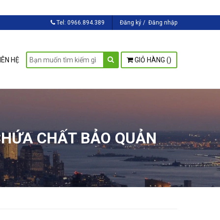
Tel:
0966.894.389
Đăng ký
/
Đăng nhập
IÊN HỆ
GIỎ HÀNG (
)
CHỨA CHẤT BẢO QUẢN