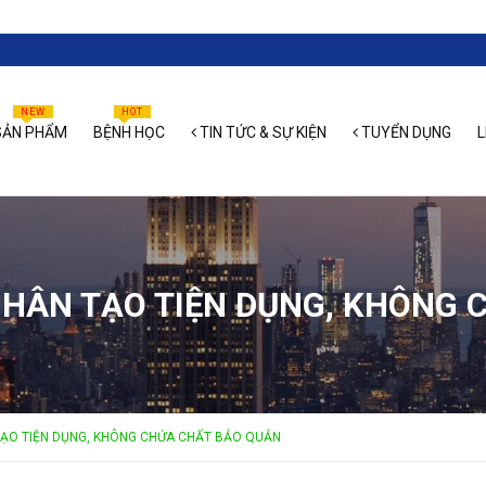
NEW
HOT
ẢN PHẨM
BỆNH HỌC
TIN TỨC & SỰ KIỆN
TUYỂN DỤNG
L
HÂN TẠO TIỆN DỤNG, KHÔNG 
ẠO TIỆN DỤNG, KHÔNG CHỨA CHẤT BẢO QUẢN