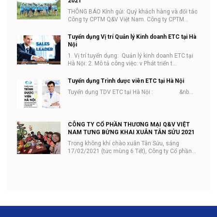
2021
THÔNG BÁO Kính gửi: Quý khách hàng và đối tác
Công ty CPTM Q&V Việt Nam. Công ty CPTM
Q&V...
Tuyển dụng Vị trí Quản lý Kinh doanh ETC tại Hà
Nội
1. Vị trí tuyển dụng: Quản lý kinh doanh ETC tại
Hà Nội: 2. Mô tả công việc: v Phát triển t...
Tuyển dụng Trình dược viên ETC tại Hà Nội
Tuyển dụng TDV ETC tại Hà Nội : &nb...
CÔNG TY CỔ PHẦN THƯƠNG MẠI Q&V VIỆT
NAM TƯNG BỪNG KHAI XUÂN TÂN SỬU 2021
Trong không khí chào xuân Tân Sửu, sáng
17/02/2021 (tức mùng 6 Tết), Công ty Cổ phần
thương mại Q...