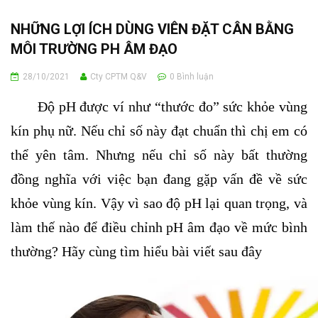
NHỮNG LỢI ÍCH DÙNG VIÊN ĐẶT CÂN BẰNG
MÔI TRƯỜNG PH ÂM ĐẠO
28/10/2021
Cty CPTM Q&V
0
Bình luận
Độ pH được ví như “thước đo” sức khỏe vùng
kín phụ nữ. Nếu chỉ số này đạt chuẩn thì chị em có
thể yên tâm. Nhưng nếu chỉ số này bất thường
đồng nghĩa với việc bạn đang gặp vấn đề về sức
khỏe vùng kín. Vậy vì sao độ pH lại quan trọng, và
làm thế nào để điều chỉnh pH âm đạo về mức bình
thường? Hãy cùng tìm hiểu bài viết sau đây