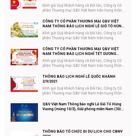
Kính gửi Quý khách hàng và Đối tác, Công ty Cổ
phần Thương mại Q&V Việt Nam trân trọng thông
...
CÔNG TY CỔ PHẦN THƯƠNG MẠI Q&V VIỆT
NAM THÔNG BÁO LỊCH NGHỈ LỄ GIỖ TỔ HÙNG
VƯƠNG 10/3
Kính gửi Quý khách hàng và Đối tác, Công ty Cổ
phần Thương mại Q&V Việt Nam trân trọng
thông...
CÔNG TY CỔ PHẦN THƯƠNG MẠI Q&V VIỆT
NAM THÔNG BÁO LỊCH NGHỈ TẾT DƯƠNG
LỊCH
Kính gửi Quý khách hàng và Đối tác, Công ty Cổ
phần Thương mại Q&V Việt Nam trân trọng thông
...
THÔNG BÁO LỊCH NGHỈ LỄ QUỐC KHÁNH
2/9/2021
Kính gửi Quý khách hàng và Đối tác, Công ty Cổ
phần Thương mại Q&V Việt Nam trân trọng thông
...
Q&V Việt Nam Thông báo nghỉ Lễ Giỗ Tổ Hùng
Vương (mùng 10/3), Giải phóng miền Nam (30/4)
và Quốc tế lao động (01/5) năm 2021
THÔNG BÁO TỔ CHỨC ĐI DU LỊCH CHO CBNV