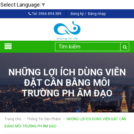
Select Language
▼
Tel:
0966.894.389
Đăng ký
/
Đăng nhập
NHỮNG LỢI ÍCH DÙNG VIÊN
ĐẶT CÂN BẰNG MÔI
TRƯỜNG PH ÂM ĐẠO
Trang chủ
Thông Tin Sản Phẩm
NHỮNG LỢI ÍCH DÙNG VIÊN ĐẶT CÂN
/
/
BẰNG MÔI TRƯỜNG PH ÂM ĐẠO