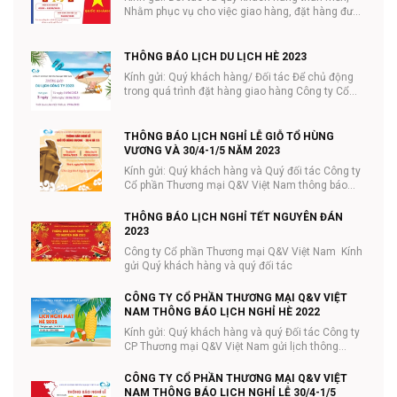
Nhằm phục vụ cho việc giao hàng, đặt hàng được
tiệ...
THÔNG BÁO LỊCH DU LỊCH HÈ 2023
Kính gửi: Quý khách hàng/ Đối tác Để chủ động
trong quá trình đặt hàng giao hàng Công ty Cổ
phần ...
THÔNG BÁO LỊCH NGHỈ LỄ GIỖ TỔ HÙNG
VƯƠNG VÀ 30/4-1/5 NĂM 2023
Kính gửi: Quý khách hàng và Quý đối tác Công ty
Cổ phần Thương mại Q&V Việt Nam thông báo
lịc...
THÔNG BÁO LỊCH NGHỈ TẾT NGUYÊN ĐÁN
2023
Công ty Cổ phần Thương mại Q&V Việt Nam Kính
gửi Quý khách hàng và quý đối tác
CÔNG TY CỔ PHẦN THƯƠNG MẠI Q&V VIỆT
NAM THÔNG BÁO LỊCH NGHỈ HÈ 2022
Kính gửi: Quý khách hàng và quý Đối tác Công ty
CP Thương mại Q&V Việt Nam gửi lịch thông
báo...
CÔNG TY CỔ PHẦN THƯƠNG MẠI Q&V VIỆT
NAM THÔNG BÁO LỊCH NGHỈ LỄ 30/4-1/5