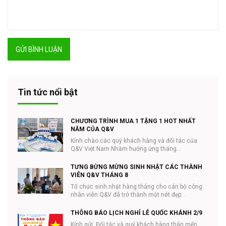
GỬI BÌNH LUẬN
Tin tức nổi bật
CHƯƠNG TRÌNH MUA 1 TẶNG 1 HOT NHẤT
NĂM CỦA Q&V
Kính chào các quý khách hàng và đối tác của
Q&V Việt Nam Nhằm hưởng ứng tháng
#NHÃN_KHOA và ...
TƯNG BỪNG MỪNG SINH NHẬT CÁC THÀNH
VIÊN Q&V THÁNG 8
Tổ chức sinh nhật hàng tháng cho cán bộ công
nhân viên Q&V đã trở thành một nét đẹp...
THÔNG BÁO LỊCH NGHỈ LỄ QUỐC KHÁNH 2/9
Kính gửi: Đối tác và quý khách hàng thân mến,